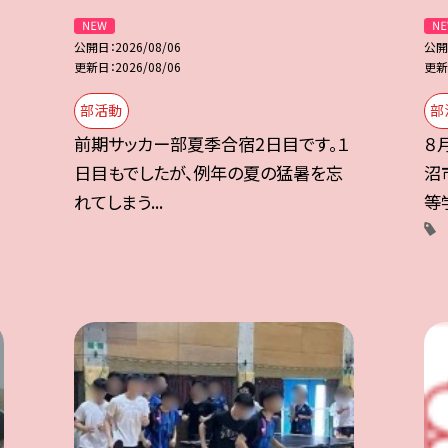
公開日
2026/08/06
公開
更新日
2026/08/06
更新
部活動
部
前期サッカー部夏季合宿2日目です。１
８
日目もでしたが、例年の夏の猛暑を忘
沼
れてしまう...
等