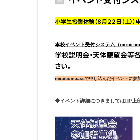
小学生授業体験（８月２２日（土））申
本校イベント受付システム（miraico
学校説明会・天体観望会等各
さい。
miraicompassで申し込んだイベン
◆イベント詳細につきましてはHP上