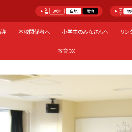
配色
文字
通常
白地
黒地
標
指導
本校関係者へ
小学生のみなさんへ
リン
教育DX