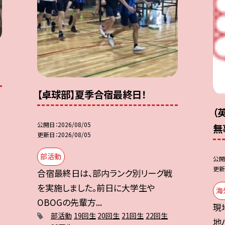
【卓球部】夏季合宿最終日！
（
公開日
2026/08/05
無
更新日
2026/08/05
部活動
公開
更新
合宿最終日は、部内ランク別リーグ戦
を実施しました。前日に大学生や
海
OBOGの先輩方...
現
部活動
19回生
20回生
21回生
22回生
地