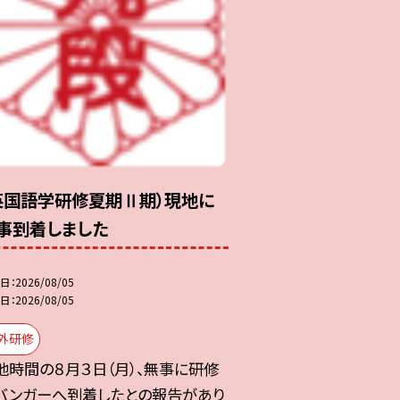
英国語学研修夏期Ⅱ期）現地に
事到着しました
日
2026/08/05
日
2026/08/05
外研修
地時間の８月３日（月）、無事に研修
バンガーへ到着したとの報告があり