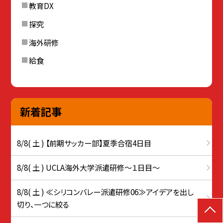
教育DX
探究
海外研修
給食
新着記事
8/8( 土 ) 【前期サッカー部】夏季合宿4日目
8/8( 土 ) UCLA海外大学派遣研修〜１日目〜
8/8( 土 ) ≪シリコンバレー派遣研修06≫アイデアを出し
切り、一つに絞る