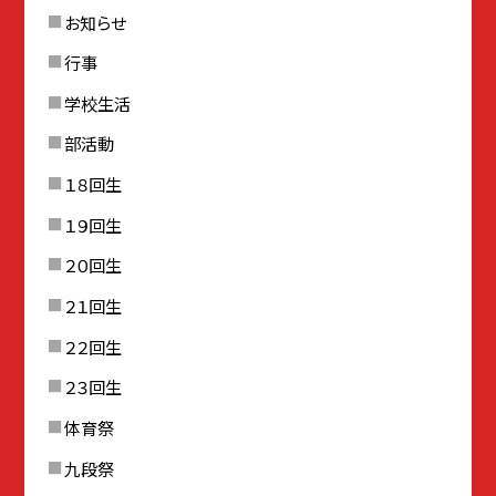
お知らせ
行事
学校生活
部活動
１８回生
１９回生
２０回生
２１回生
２２回生
２３回生
体育祭
九段祭