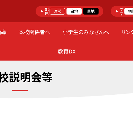
配色
文字
通常
白地
黒地
標
指導
本校関係者へ
小学生のみなさんへ
リン
教育DX
校説明会等