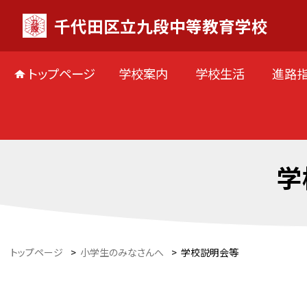
千代田区立九段中等教育学校
トップページ
学校案内
学校生活
進路
学
トップページ
>
小学生のみなさんへ
>
学校説明会等