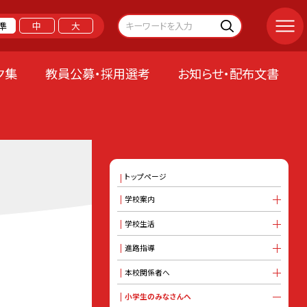
準
中
大
ク集
教員公募・採用選考
お知らせ・配布文書
トップページ
学校案内
学校生活
進路指導
本校関係者へ
小学生のみなさんへ