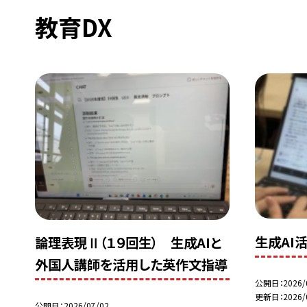
教育DX
生成AI
論理表現Ⅱ（１９回生） 生成AIと
外国人講師を活用した英作文指導
公開日
2026/
更新日
2026/
公開日
2026/07/02