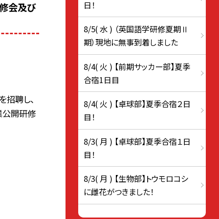
日！
研修会及び
8/5( 水 ) （英国語学研修夏期Ⅱ
期）現地に無事到着しました
8/4( 火 ) 【前期サッカー部】夏季
合宿1日目
を招聘し、
8/4( 火 ) 【卓球部】夏季合宿２日
業公開研修
目！
8/3( 月 ) 【卓球部】夏季合宿１日
目！
8/3( 月 ) 【生物部】トウモロコシ
に雌花がつきました！