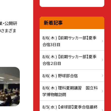
新着記事
授業・公開研
のさまざま
8/6( 木 ) 【前期サッカー部】夏季
合宿3日目
8/6( 木 ) 【前期サッカー部】夏季
合宿２日目
8/6( 木 ) 野球部合宿
8/6( 木 ) 理科夏期講習 国立科
学博物館訪問
8/5( 水 ) 【卓球部】夏季合宿最終