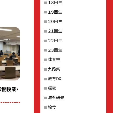
１８回生
１９回生
２０回生
２１回生
２２回生
２３回生
体育祭
九段祭
教育DX
探究
公開授業・
海外研修
給食