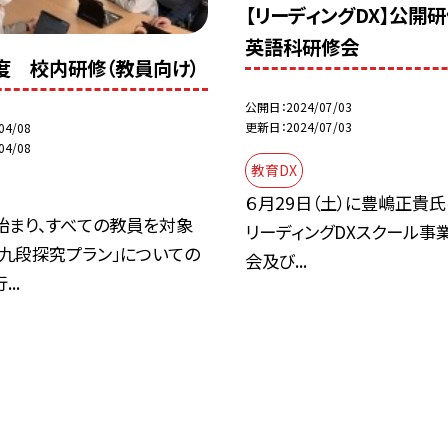
【リーディングDX】公開
英語科研修会
度 校内研修（教員向け）
公開日
2024/07/03
更新日
2024/07/03
04/08
04/08
教育DX
６月29日（土）に豊嶋正貴氏
始まり、すべての教員を対象
リーディングDXスクール事
「九段探究プラン」についての
会及び...
..