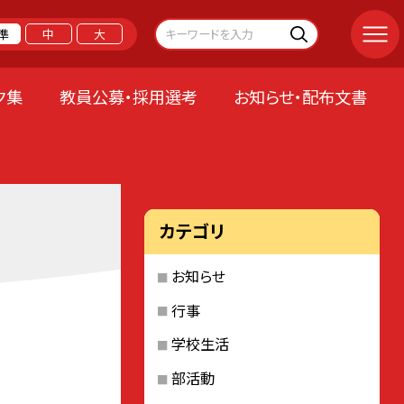
準
中
大
ク集
教員公募・採用選考
お知らせ・配布文書
カテゴリ
お知らせ
行事
学校生活
部活動