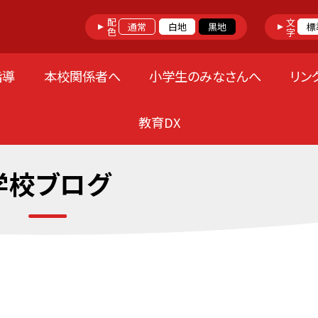
配色
文字
通常
白地
黒地
標
指導
本校関係者へ
小学生のみなさんへ
リン
教育DX
学校ブログ