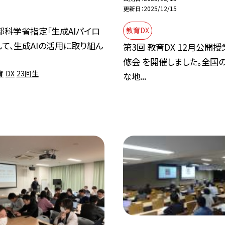
更新日
2025/12/15
部科学省指定「生成AIパイロ
教育DX
して、生成AIの活用に取り組ん
第3回 教育DX 12月公開
修会 を開催しました。全国
育
DX
23回生
な地...