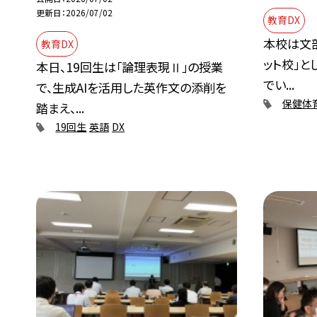
更新日
2026/07/02
教育DX
本校は文
教育DX
ット校」と
本日、19回生は「論理表現Ⅱ」の授業
でい...
で、生成AIを活用した英作文の添削を
保健体
踏まえ、...
19回生
英語
DX