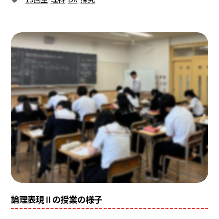
論理表現Ⅱの授業の様子