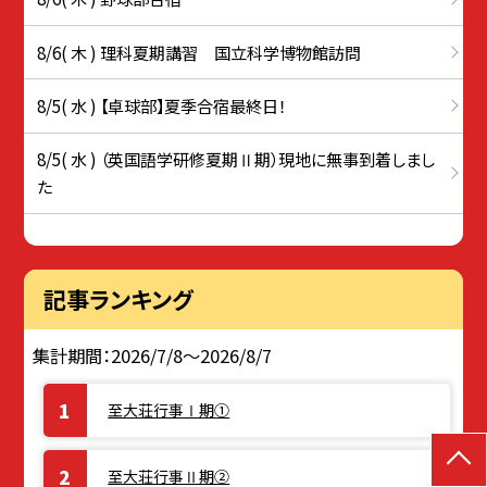
8/6( 木 ) 理科夏期講習 国立科学博物館訪問
8/5( 水 ) 【卓球部】夏季合宿最終日！
8/5( 水 ) （英国語学研修夏期Ⅱ期）現地に無事到着しまし
た
記事ランキング
集計期間：2026/7/8～2026/8/7
至大荘行事Ⅰ期①
至大荘行事Ⅱ期②