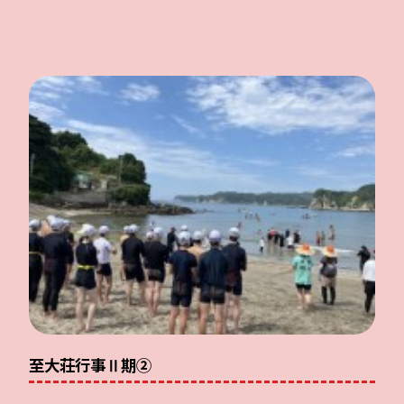
至大荘行事Ⅱ期②