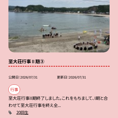
至大荘行事Ⅱ期③
公開日
2026/07/31
更新日
2026/07/31
行事
至大荘行事II期終了しました。これをもちまして、I期と合
わせて至大荘行事を終え全...
20回生