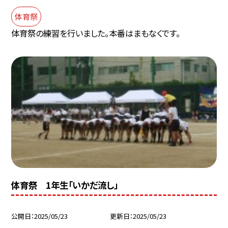
体育祭
体育祭の練習を行いました。本番はまもなくです。
体育祭 1年生「いかだ流し」
公開日
2025/05/23
更新日
2025/05/23