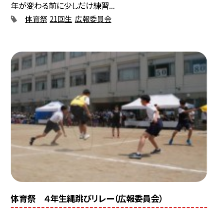
年が変わる前に少しだけ練習...
体育祭
21回生
広報委員会
体育祭 ４年生縄跳びリレー（広報委員会）