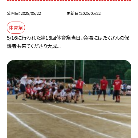
公開日
2025/05/22
更新日
2025/05/22
体育祭
5/16に行われた第18回体育祭当日、会場にはたくさんの保
護者も来てくださり大成...