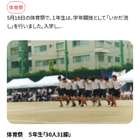
体育祭
5月16日の体育祭で、１年生は、学年競技として「いかだ流
し」を行いました。入学し...
体育祭 ５年生「30人31脚」