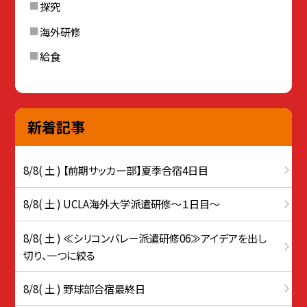
探究
海外研修
給食
新着記事
8/8( 土 ) 【前期サッカー部】夏季合宿4日目
8/8( 土 ) UCLA海外大学派遣研修〜１日目〜
8/8( 土 ) ≪シリコンバレー派遣研修06≫アイデアを出し
切り、一つに絞る
8/8( 土 ) 野球部合宿最終日