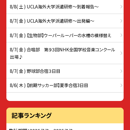
8/8( 土 ) UCLA海外大学派遣研修〜到着報告〜
8/7( 金 ) UCLA海外大学派遣研修〜出発編〜
8/7( 金 ) 【生物部】ウーパールーパーの水槽の模様替え
8/7( 金 ) 合唱部 第９３回NHK全国学校音楽コンクール
出場♪
8/7( 金 ) 野球部合宿３日目
8/6( 木 ) 【前期サッカー部】夏季合宿3日目
記事ランキング