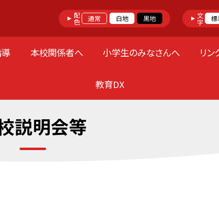
配色
文字
通常
白地
黒地
標
指導
本校関係者へ
小学生のみなさんへ
リン
教育DX
校説明会等