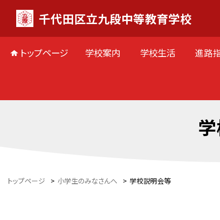
千代田区立九段中等教育学校
トップページ
学校案内
学校生活
進路
学
トップページ
>
小学生のみなさんへ
>
学校説明会等