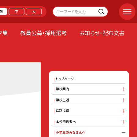
準
中
大
ク集
教員公募・採用選考
お知らせ・配布文書
トップページ
学校案内
学校生活
進路指導
本校関係者へ
小学生のみなさんへ