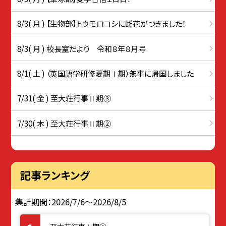
8/3( 月 ) 【生物部】トウモロコシに雌花がつきました！
8/3( 月 ) 校長室だより 令和８年８月号
8/1( 土 ) （英国語学研修夏期Ⅰ期）無事に帰国しました
7/31( 金 ) 至大荘行事Ⅱ期③
7/30( 木 ) 至大荘行事Ⅱ期②
記事ランキング
集計期間：2026/7/6～2026/8/5