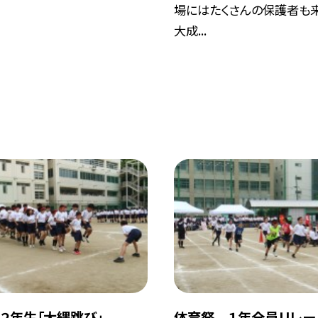
場にはたくさんの保護者も
大成...
２年生「大縄跳び」
体育祭 １年全員リレー