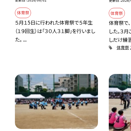
更新日
2026/
体育祭
体育祭
５月１5日に行われた体育祭で５年生
体育祭で
（１９回生）は「３０人３１脚」を行いまし
した。３
た。 ...
しだけ練習.
体育祭