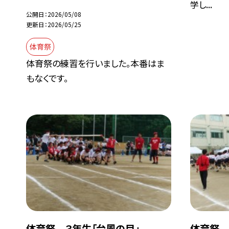
学し...
公開日
2026/05/08
更新日
2026/05/25
体育祭
体育祭の練習を行いました。本番はま
もなくです。
体育祭 ３年生「台風の目」
体育祭 