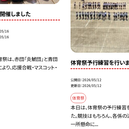
開催しました
05/16
05/16
育祭は、赤団「炎鯱団」と青団
体育祭予行練習を行い
により、応援合戦・マスコット・
公開日
2026/05/12
更新日
2026/05/12
体育祭
本日は、体育祭の予行練習
た。競技はもちろん、各係の
一所懸命に...