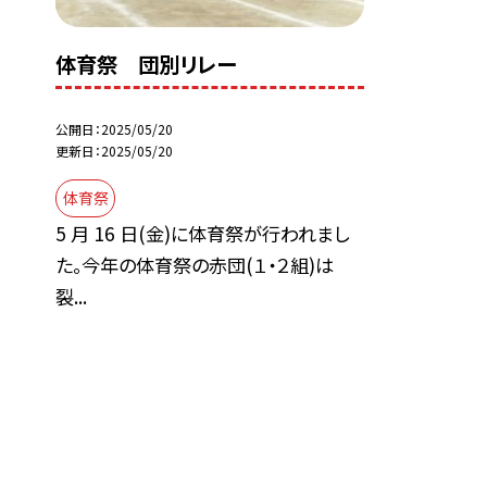
体育祭 団別リレー
公開日
2025/05/20
更新日
2025/05/20
体育祭
5 月 16 日(金)に体育祭が行われまし
た。今年の体育祭の赤団(１・２組)は
裂...