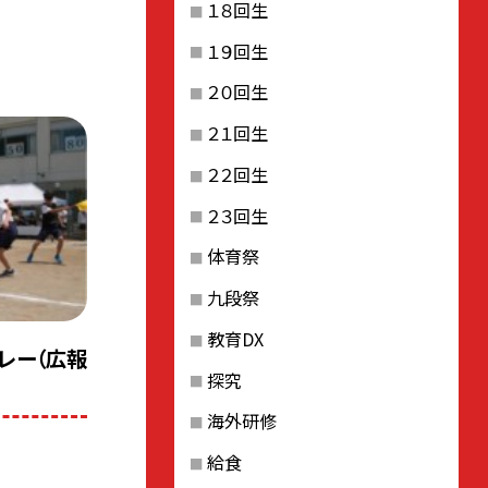
１８回生
１９回生
２０回生
２１回生
２２回生
２３回生
体育祭
九段祭
教育DX
レー（広報
探究
海外研修
給食