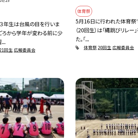
05/25
体育祭
5月16日に行われた体育祭
、３年生は台風の目を行いま
（20回生）は「縄跳びリレー
月ごろから学年が変わる前に少
た。「...
..
体育祭
20回生
広報委員会
21回生
広報委員会