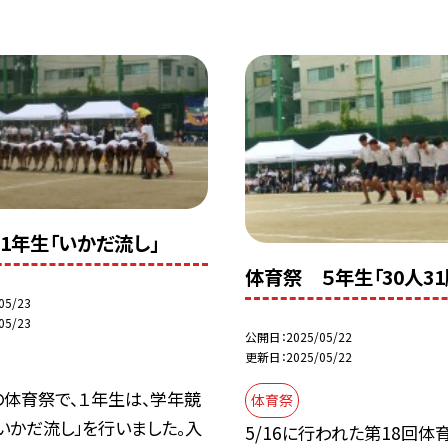
1年生「いかだ流し」
体育祭 ５年生「30人31
05/23
05/23
公開日
2025/05/22
更新日
2025/05/22
の体育祭で、１年生は、学年競
体育祭
いかだ流し」を行いました。入
5/16に行われた第18回体