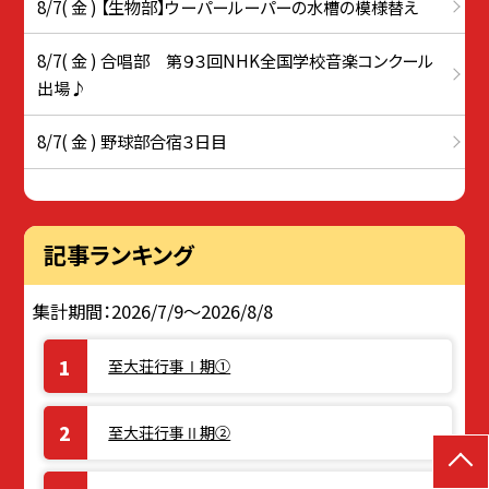
8/7( 金 ) 【生物部】ウーパールーパーの水槽の模様替え
8/7( 金 ) 合唱部 第９３回NHK全国学校音楽コンクール
出場♪
8/7( 金 ) 野球部合宿３日目
記事ランキング
集計期間：2026/7/9～2026/8/8
至大荘行事Ⅰ期①
至大荘行事Ⅱ期②