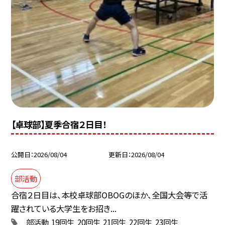
【卓球部】夏季合宿２日目！
公開日
2026/08/04
更新日
2026/08/04
部活動
合宿２日目は、本校卓球部OBOGのほか、全国大会等で活
躍されている大学生をお招き...
部活動
19回生
20回生
21回生
22回生
23回生