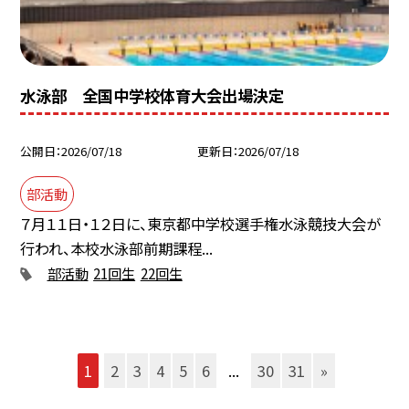
水泳部 全国中学校体育大会出場決定
公開日
2026/07/18
更新日
2026/07/18
部活動
７月１１日・１２日に、東京都中学校選手権水泳競技大会が
行われ、本校水泳部前期課程...
部活動
21回生
22回生
1
2
3
4
5
6
...
30
31
»