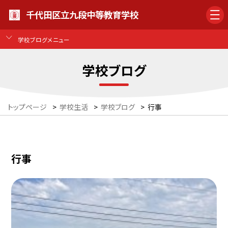
千代田区立九段中等教育学校
学校ブログメニュー
学校ブログ
トップページ
>
学校生活
>
学校ブログ
>
行事
行事