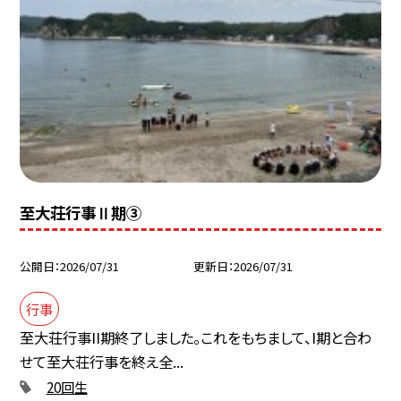
至大荘行事Ⅱ期③
公開日
2026/07/31
更新日
2026/07/31
行事
至大荘行事II期終了しました。これをもちまして、I期と合わ
せて至大荘行事を終え全...
20回生