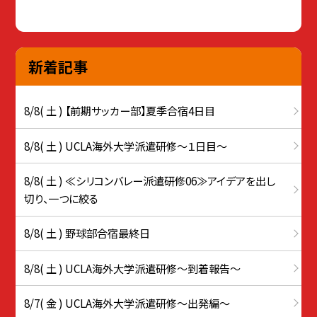
新着記事
8/8( 土 ) 【前期サッカー部】夏季合宿4日目
8/8( 土 ) UCLA海外大学派遣研修〜１日目〜
8/8( 土 ) ≪シリコンバレー派遣研修06≫アイデアを出し
切り、一つに絞る
8/8( 土 ) 野球部合宿最終日
8/8( 土 ) UCLA海外大学派遣研修〜到着報告〜
8/7( 金 ) UCLA海外大学派遣研修〜出発編〜