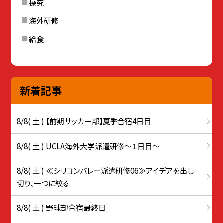
探究
海外研修
給食
新着記事
8/8( 土 ) 【前期サッカー部】夏季合宿4日目
8/8( 土 ) UCLA海外大学派遣研修〜１日目〜
8/8( 土 ) ≪シリコンバレー派遣研修06≫アイデアを出し
切り、一つに絞る
8/8( 土 ) 野球部合宿最終日