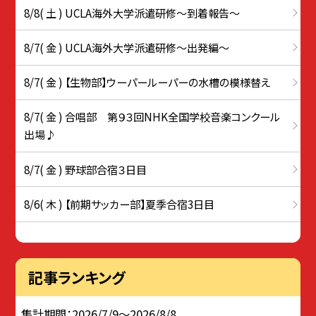
8/8( 土 ) UCLA海外大学派遣研修〜到着報告〜
8/7( 金 ) UCLA海外大学派遣研修〜出発編〜
8/7( 金 ) 【生物部】ウーパールーパーの水槽の模様替え
8/7( 金 ) 合唱部 第９３回NHK全国学校音楽コンクール
出場♪
8/7( 金 ) 野球部合宿３日目
8/6( 木 ) 【前期サッカー部】夏季合宿3日目
記事ランキング
集計期間：2026/7/9～2026/8/8