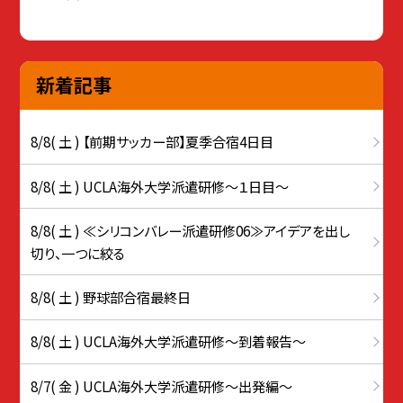
新着記事
8/8( 土 ) 【前期サッカー部】夏季合宿4日目
8/8( 土 ) UCLA海外大学派遣研修〜１日目〜
8/8( 土 ) ≪シリコンバレー派遣研修06≫アイデアを出し
切り、一つに絞る
8/8( 土 ) 野球部合宿最終日
8/8( 土 ) UCLA海外大学派遣研修〜到着報告〜
8/7( 金 ) UCLA海外大学派遣研修〜出発編〜