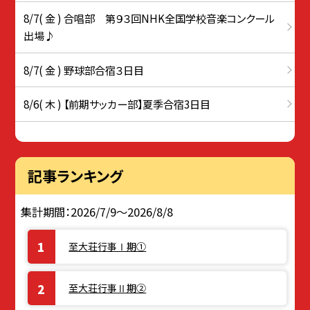
8/7( 金 ) 合唱部 第９３回NHK全国学校音楽コンクール
出場♪
8/7( 金 ) 野球部合宿３日目
8/6( 木 ) 【前期サッカー部】夏季合宿3日目
記事ランキング
集計期間：2026/7/9～2026/8/8
至大荘行事Ⅰ期①
至大荘行事Ⅱ期②