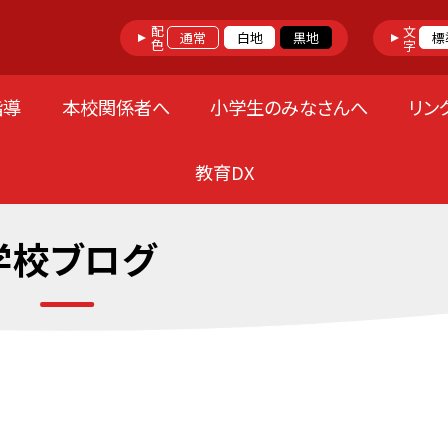
配色
文字
通常
白地
黒地
標
指導
本校関係者へ
小学生のみなさんへ
リン
教育DX
学校ブログ