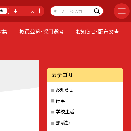
準
中
大
ク集
教員公募・採用選考
お知らせ・配布文書
カテゴリ
お知らせ
行事
学校生活
部活動