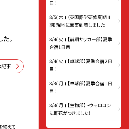
日！
8/5( 水 ) （英国語学研修夏期Ⅱ
期）現地に無事到着しました
した。
8/4( 火 ) 【前期サッカー部】夏季
合宿1日目
8/4( 火 ) 【卓球部】夏季合宿２日
の記事
目！
8/3( 月 ) 【卓球部】夏季合宿１日
目！
8/3( 月 ) 【生物部】トウモロコシ
に雌花がつきました！
を終えて