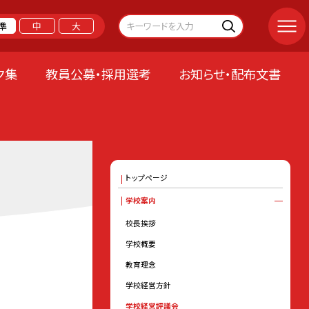
準
中
大
ク集
教員公募・採用選考
お知らせ・配布文書
トップページ
学校案内
校長挨拶
学校概要
教育理念
学校経営方針
学校経営評議会