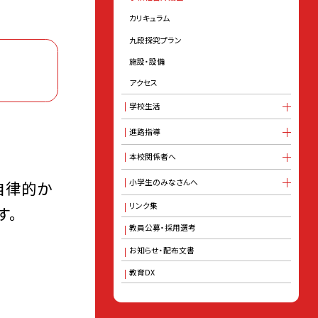
カリキュラム
九段探究プラン
施設・設備
アクセス
学校生活
進路指導
本校関係者へ
自律的か
小学生のみなさんへ
リンク集
す。
教員公募・採用選考
お知らせ・配布文書
教育DX