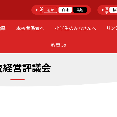
配色
文字
通常
白地
黒地
標
指導
本校関係者へ
小学生のみなさんへ
リン
教育DX
校経営評議会