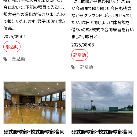
技対校選手権大会第１支部予選
した。昨晩から再び降り出した雨
会において、下記の種目で入賞し、
が今朝まで降り続け、今日も残念
都大会への進出が決まりましたの
ながらグラウンドは使えませんでし
で報告いたします。男子100m 第5
たが、昨日と同じように体育館を
位高...
借り、硬式・軟式で合同練習を行い
2025/09/01
ました。昨日と...
2025/08/08
部活動
部活動
部活動
部活動
硬式野球部・軟式野球部合同
硬式野球部・軟式野球部合同