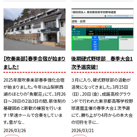
【吹奏楽部】春季合宿が始まり
後期硬式野球部 春季大会1
ました！
次予選突破！
2025年度吹奏楽部春季強化合宿
３月に入り、硬式野球部の活動が
が始まりました。今年は山梨県西
活発になってきました。3月15日
湖のほとりの「魚眠荘」にて、3月26
（日）、20日（金）、成蹊高校グラウ
日～28日の2泊3日の間、新体制の
ンドで行われた東京都高等学校野
基礎固めと新歓の練習を行いま
球連盟主催の春季大会１次予選
す！早速ホールで合奏をしていま
にて、勝ち上がり4月からの本大会
す。雲がな...
の切符を手に...
2026/03/26
2026/03/21