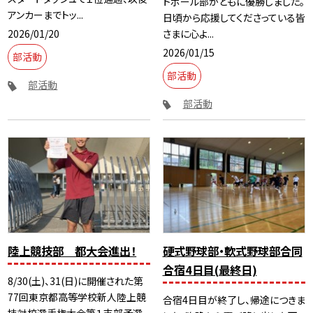
トボール部がともに優勝しました。
アンカーまでトッ...
日頃から応援してくださっている皆
2026/01/20
さまに心よ...
2026/01/15
部活動
部活動
部活動
部活動
陸上競技部 都大会進出！
硬式野球部・軟式野球部合同
合宿4日目(最終日)
8/30(土)、31(日)に開催された第
77回東京都高等学校新人陸上競
合宿4日目が終了し、帰途につきま