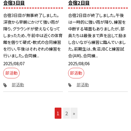
合宿3日目
合宿2日目
合宿3日目が無事終了しました。
合宿2日目が終了しました。午後
深夜から早朝にかけて強い雨が
は一時的に強い雨が降り、練習を
降り、グラウンドが使えなくなって
中断する場面もありましたが、部
しまったため、午前中は近くの体育
員たちは最後まで声を出して励ま
館を借りて硬式・軟式の合同練習
し合いながら練習に臨んでいまし
を行い、午後はそれぞれの練習を
た。前期生は、魚沼JBCと練習試
行いました。合同練...
合(AM)、合同練...
2025/08/07
2025/08/06
部活動
部活動
部活動
部活動
1
2
»