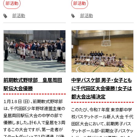
部活動
部活動
部活動
部活動
前期軟式野球部 皇居周回
中学バスケ部 男子・女子とも
駅伝大会優勝
に千代田区大会優勝！女子は
都大会出場決定
１月１８日（日）、前期軟式野球部
は、千代田区少年野球連盟主催の
このたび、令和７年度 東京都中学
皇居周回駅伝大会の中学の部で
校バスケットボール新人大会 千代
優勝しました。計６人で皇居を３周
田区大会において、前期男子バス
するこの大会ですが、第一走者が
ケットボール部・前期女子バスケッ
スタートダッシュで１位通過、以後