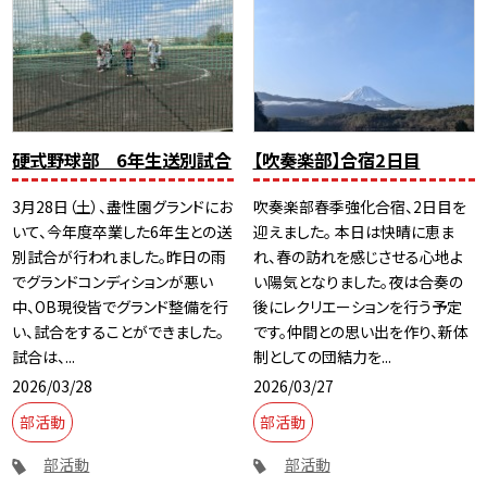
硬式野球部 6年生送別試合
【吹奏楽部】合宿2日目
3月28日（土）、盡性園グランドにお
吹奏楽部春季強化合宿、2日目を
いて、今年度卒業した6年生との送
迎えました。 本日は快晴に恵ま
別試合が行われました。昨日の雨
れ、春の訪れを感じさせる心地よ
でグランドコンディションが悪い
い陽気となりました。夜は合奏の
中、OB現役皆でグランド整備を行
後にレクリエーションを行う予定
い、試合をすることができました。
です。仲間との思い出を作り、新体
試合は、...
制としての団結力を...
2026/03/28
2026/03/27
部活動
部活動
部活動
部活動