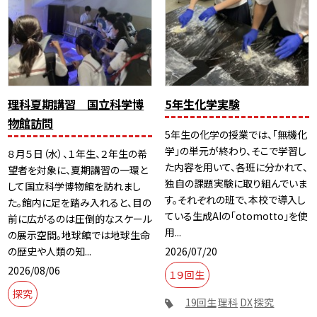
理科夏期講習 国立科学博
5年生化学実験
物館訪問
5年生の化学の授業では、「無機化
学」の単元が終わり、そこで学習し
８月５日（水）、１年生、２年生の希
た内容を用いて、各班に分かれて、
望者を対象に、夏期講習の一環と
独自の課題実験に取り組んでいま
して国立科学博物館を訪れまし
す。それぞれの班で、本校で導入し
た。館内に足を踏み入れると、目の
ている生成AIの「otomotto」を使
前に広がるのは圧倒的なスケール
用...
の展示空間。地球館では地球生命
2026/07/20
の歴史や人類の知...
2026/08/06
１９回生
探究
19回生
理科
DX
探究